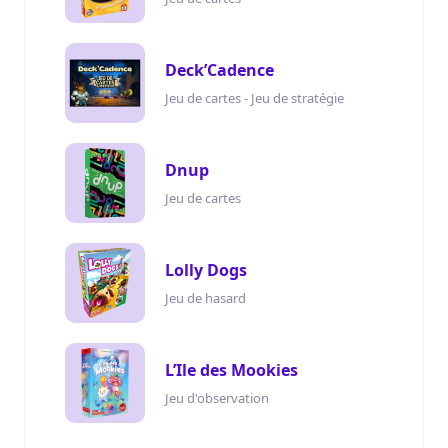
Deck’Cadence
Jeu de cartes - Jeu de stratégie
Dnup
Jeu de cartes
Lolly Dogs
Jeu de hasard
L’Ile des Mookies
Jeu d'observation