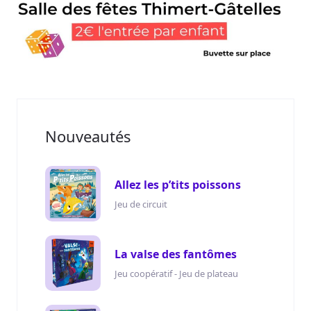
Nouveautés
Allez les p’tits poissons
Jeu de circuit
La valse des fantômes
Jeu coopératif - Jeu de plateau