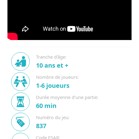
Tranche d'âge:
10 ans et +
Nombre de joueurs:
1-6 joueurs
Durée moyenne d'une partie:
60 min
Numéro du jeu:
837
Code ESAR: