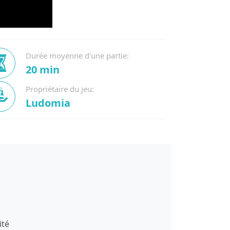
Durée moyenne d'une partie:
20 min
Propriétaire du jeu:
Ludomia
ité