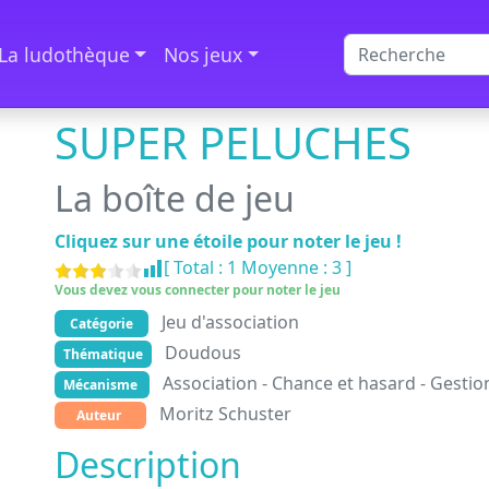
La ludothèque
Nos jeux
SUPER PELUCHES
La boîte de jeu
Cliquez sur une étoile pour noter le jeu !
[ Total :
1
Moyenne :
3
]
Vous devez vous connecter pour noter le jeu
Jeu d'association
Catégorie
Doudous
Thématique
Association - Chance et hasard - Gesti
Mécanisme
Moritz Schuster
Auteur
Description