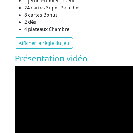
1 jeton Premier Joueur
24 cartes Super Peluches
8 cartes Bonus
2 dés
4 plateaux Chambre
Afficher la règle du jeu
Présentation vidéo