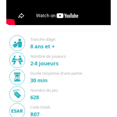
Tranche d'âge:
8 ans et +
Nombre de joueurs:
2-8 joueurs
Durée moyenne d'une partie:
30 min
Numéro du jeu:
628
Code ESAR:
R07