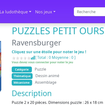
La ludothèque
Nos jeux
PUZZLES PETIT OUR
Ravensburger
Cliquez sur une étoile pour noter le jeu !
[ Total :
0
Moyenne :
0
]
Vous devez vous connecter pour noter le jeu
Puzzle
Catégorie
Dessin animé
Thématique
Assemblage
Mécanisme
Description
Puzzle 2 x 20 pièces. Dimensions puzzle : 26 x 18 cm