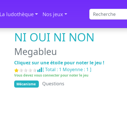
La ludothèque
Nos jeux
NI OUI NI NON
Megableu
Cliquez sur une étoile pour noter le jeu !
[ Total :
1
Moyenne :
1
]
Vous devez vous connecter pour noter le jeu
Questions
Mécanisme