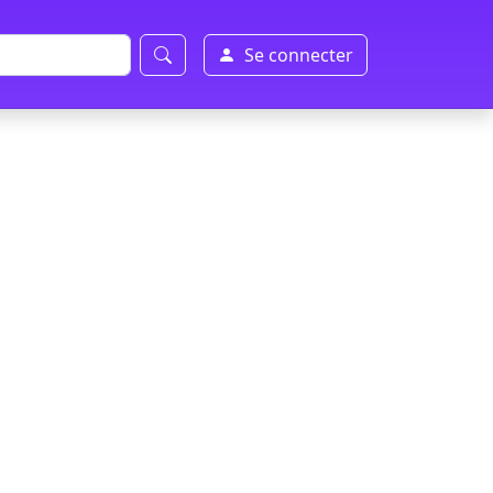
Se connecter