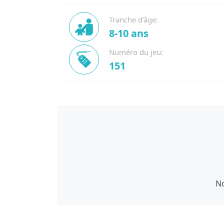
Tranche d'âge:
8-10 ans
Numéro du jeu:
151
No