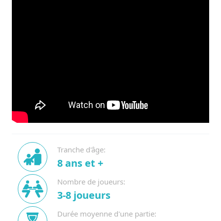
Tranche d'âge:
8 ans et +
Nombre de joueurs:
3-8 joueurs
Durée moyenne d'une partie: