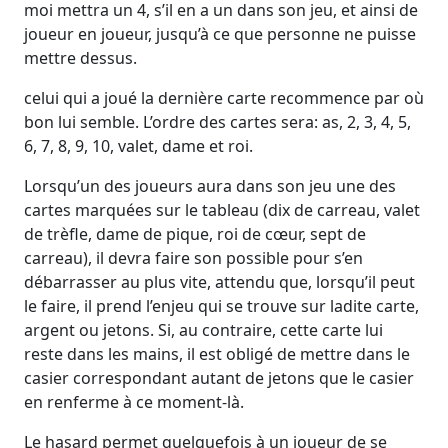
moi mettra un 4, s’il en a un dans son jeu, et ainsi de
joueur en joueur, jusqu’à ce que personne ne puisse
mettre dessus.
celui qui a joué la dernière carte recommence par où
bon lui semble. L’ordre des cartes sera: as, 2, 3, 4, 5,
6, 7, 8, 9, 10, valet, dame et roi.
Lorsqu’un des joueurs aura dans son jeu une des
cartes marquées sur le tableau (dix de carreau, valet
de trèfle, dame de pique, roi de cœur, sept de
carreau), il devra faire son possible pour s’en
débarrasser au plus vite, attendu que, lorsqu’il peut
le faire, il prend l’enjeu qui se trouve sur ladite carte,
argent ou jetons. Si, au contraire, cette carte lui
reste dans les mains, il est obligé de mettre dans le
casier correspondant autant de jetons que le casier
en renferme à ce moment-là.
Le hasard permet quelquefois à un joueur de se