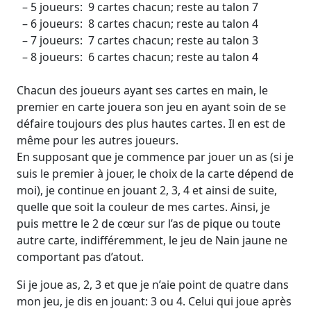
– 5 joueurs: 9 cartes chacun; reste au talon 7
– 6 joueurs: 8 cartes chacun; reste au talon 4
– 7 joueurs: 7 cartes chacun; reste au talon 3
– 8 joueurs: 6 cartes chacun; reste au talon 4
Chacun des joueurs ayant ses cartes en main, le
premier en carte jouera son jeu en ayant soin de se
défaire toujours des plus hautes cartes. Il en est de
même pour les autres joueurs.
En supposant que je commence par jouer un as (si je
suis le premier à jouer, le choix de la carte dépend de
moi), je continue en jouant 2, 3, 4 et ainsi de suite,
quelle que soit la couleur de mes cartes. Ainsi, je
puis mettre le 2 de cœur sur l’as de pique ou toute
autre carte, indifféremment, le jeu de Nain jaune ne
comportant pas d’atout.
Si je joue as, 2, 3 et que je n’aie point de quatre dans
mon jeu, je dis en jouant: 3 ou 4. Celui qui joue après