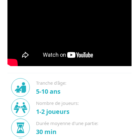
Tranche d'âge:
5-10 ans
Nombre de joueurs:
1-2 joueurs
Durée moyenne d'une partie:
30 min