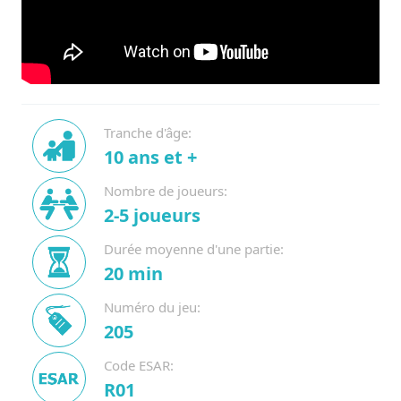
Tranche d'âge:
10 ans et +
Nombre de joueurs:
2-5 joueurs
Durée moyenne d'une partie:
20 min
Numéro du jeu:
205
Code ESAR:
R01