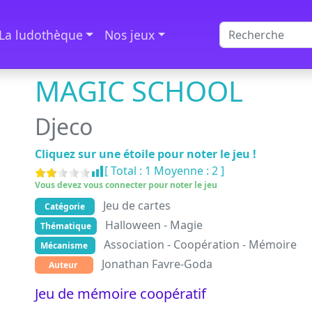
La ludothèque
Nos jeux
MAGIC SCHOOL
Djeco
Cliquez sur une étoile pour noter le jeu !
[ Total :
1
Moyenne :
2
]
Vous devez vous connecter pour noter le jeu
Jeu de cartes
Catégorie
Halloween - Magie
Thématique
Association - Coopération - Mémoire
Mécanisme
Jonathan Favre-Goda
Auteur
Jeu de mémoire coopératif