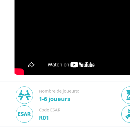
Nombre de joueurs:
1-6 joueurs
Code ESAR:
R01