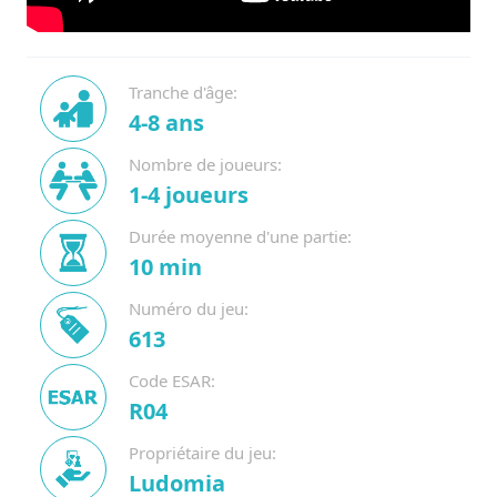
Tranche d'âge:
4-8 ans
Nombre de joueurs:
1-4 joueurs
Durée moyenne d'une partie:
10 min
Numéro du jeu:
613
Code ESAR:
R04
Propriétaire du jeu:
Ludomia