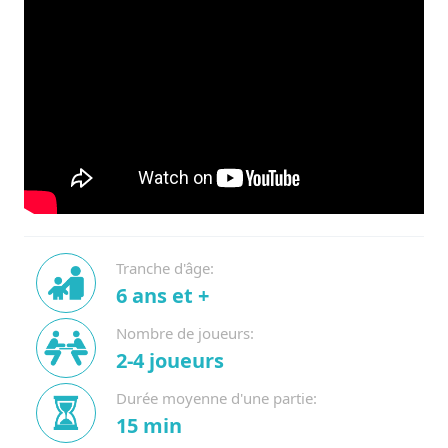
Tranche d'âge:
6 ans et +
Nombre de joueurs:
2-4 joueurs
Durée moyenne d'une partie:
15 min