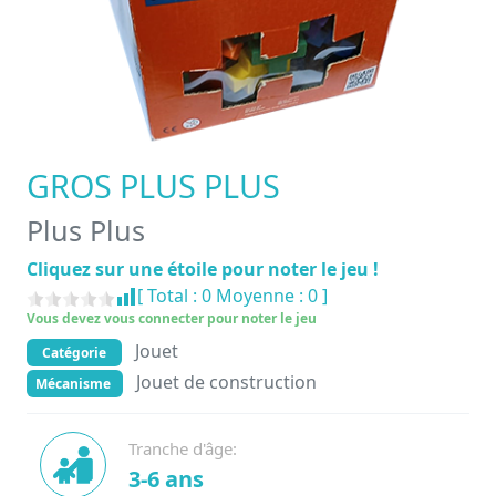
GROS PLUS PLUS
Plus Plus
Cliquez sur une étoile pour noter le jeu !
[ Total :
0
Moyenne :
0
]
Vous devez vous connecter pour noter le jeu
Jouet
Catégorie
Jouet de construction
Mécanisme
Tranche d'âge:
3-6 ans