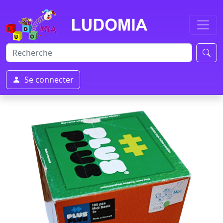
Se connecter