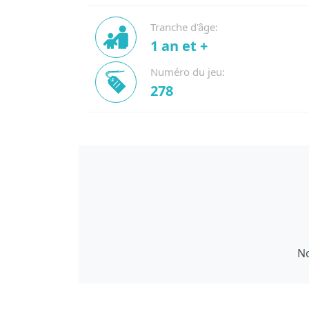
Tranche d'âge:
1 an et +
Numéro du jeu:
278
No