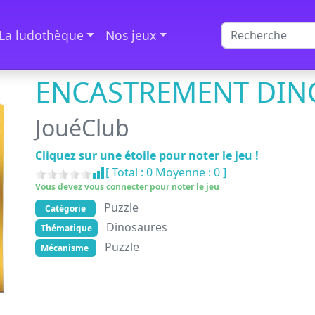
La ludothèque
Nos jeux
ENCASTREMENT DIN
JouéClub
Cliquez sur une étoile pour noter le jeu !
[ Total :
0
Moyenne :
0
]
Vous devez vous connecter pour noter le jeu
Puzzle
Catégorie
Dinosaures
Thématique
Puzzle
Mécanisme