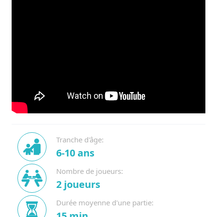
Tranche d'âge:
6-10 ans
Nombre de joueurs:
2 joueurs
Durée moyenne d'une partie:
15 min