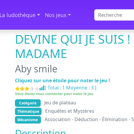
La ludothèque
Nos jeux
DEVINE QUI JE SUIS 
MADAME
Aby smile
Cliquez sur une étoile pour noter le jeu !
[ Total :
1
Moyenne :
3
]
Vous devez vous connecter pour noter le jeu
Jeu de plateau
Catégorie
Enquêtes et Mystères
Thématique
Association - Déduction - Élimination - 
Mécanisme
Description