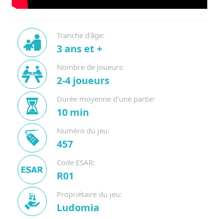
Tranche d'âge:
3 ans et +
Nombre de joueurs:
2-4 joueurs
Durée moyenne d'une partie:
10 min
Numéro du jeu:
457
Code ESAR:
R01
Propriétaire du jeu:
Ludomia