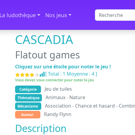
La ludothèque
Nos jeux
CASCADIA
Flatout games
Cliquez sur une étoile pour noter le jeu !
[ Total :
1
Moyenne :
4
]
Vous devez vous connecter pour noter le jeu
Jeu de tuiles
Catégorie
Animaux - Nature
Thématique
Association - Chance et hasard - Combin
Mécanisme
Randy Flynn
Auteur
Description