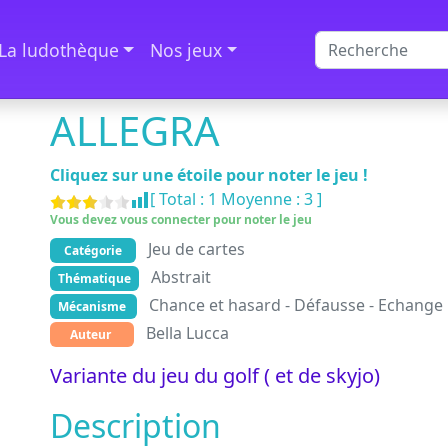
La ludothèque
Nos jeux
ALLEGRA
Cliquez sur une étoile pour noter le jeu !
[ Total :
1
Moyenne :
3
]
Vous devez vous connecter pour noter le jeu
Jeu de cartes
Catégorie
Abstrait
Thématique
Chance et hasard - Défausse - Echange
Mécanisme
Bella Lucca
Auteur
Variante du jeu du golf ( et de skyjo)
Description